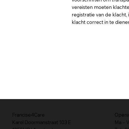
vereisten moeten klachte
registratie van de klacht
klacht correct in te die
Francise4Care
Openi
Karel
Doormanstraat 103 E
Ma – V