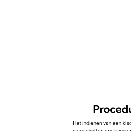
Procedu
Het indienen van een klac
voorschriften om transp