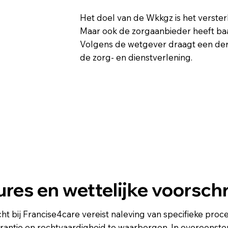
Het doel van de Wkkgz is het versterk
Maar ook de zorgaanbieder heeft baa
Volgens de wetgever draagt een derge
de zorg- en dienstverlening.
res en wettelijke voorschr
ht bij Francise4care vereist naleving van specifieke proc
arantie en rechtvaardigheid te waarborgen. In overeens