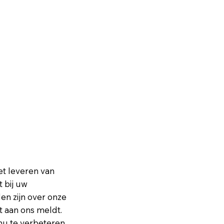
et leveren van
 bij uw
n zijn over onze
it aan ons meldt.
nu te verbeteren.