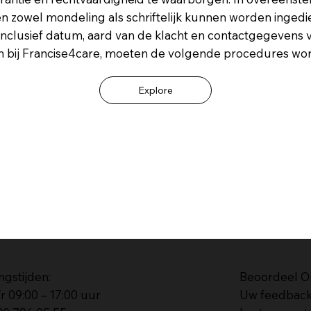
n zowel mondeling als schriftelijk kunnen worden ingedi
, inclusief datum, aard van de klacht en contactgegevens
nen bij Francise4care, moeten de volgende procedures w
Explore
ngstijden:
Beoordeel O
r 09:00 – 17:00 uur
Uw feedback 