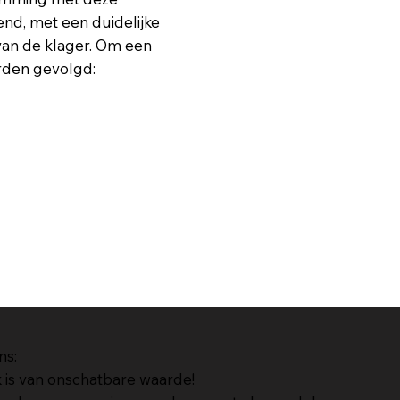
end, met een duidelijke
 van de klager. Om een
orden gevolgd:
ns:
is van onschatbare waarde!