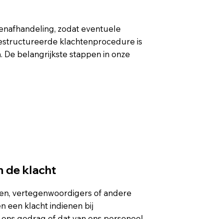
enafhandeling, zodat eventuele
estructureerde klachtenprocedure is
 De belangrijkste stappen in onze
n de klacht
eden, vertegenwoordigers of andere
 een klacht indienen bij
 ons gedrag of dat van ons personeel.