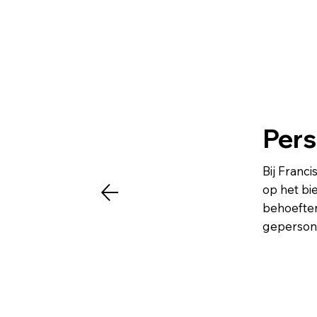
Pers
Bij Franci
op het bi
behoeften
gepersona