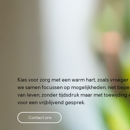
Kies voor zorg met een warm hart, zoals vroeger 
we samen focussen op mogelijkheden, niet beperki
van leven, zonder tijdsdruk maar met toewijding e
voor een vrijblijvend gesprek.
Contact ons